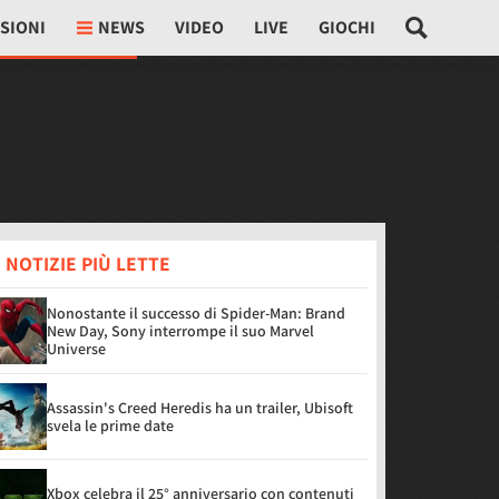
SIONI
NEWS
VIDEO
LIVE
GIOCHI
 NOTIZIE PIÙ LETTE
Nonostante il successo di Spider-Man: Brand
New Day, Sony interrompe il suo Marvel
Universe
Assassin's Creed Heredis ha un trailer, Ubisoft
svela le prime date
Xbox celebra il 25° anniversario con contenuti