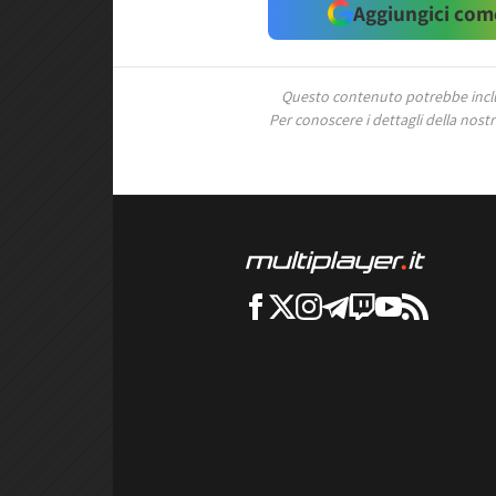
Aggiungici come
Questo contenuto potrebbe includ
Per conoscere i dettagli della nostra