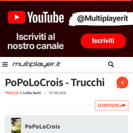
PoPoLoCrois - Trucchi
0
TRUCCO
di
Lello Sarti
—
07/08/2006
CONDIVIDI
PoPoLoCrois