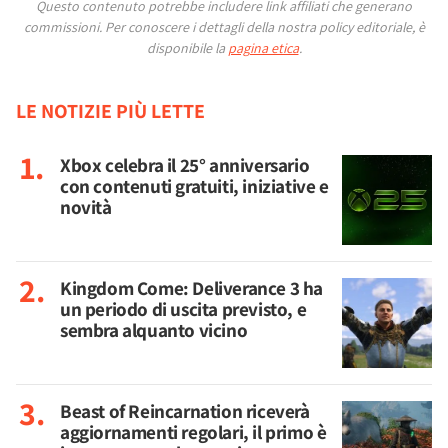
Questo contenuto potrebbe includere link affiliati che generano
commissioni.
Per conoscere i dettagli della nostra policy editoriale, è
disponibile la
pagina etica
.
LE NOTIZIE PIÙ LETTE
Xbox celebra il 25° anniversario
con contenuti gratuiti, iniziative e
novità
Kingdom Come: Deliverance 3 ha
un periodo di uscita previsto, e
sembra alquanto vicino
Beast of Reincarnation riceverà
aggiornamenti regolari, il primo è