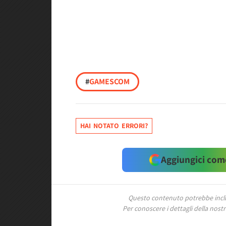
#
GAMESCOM
HAI NOTATO ERRORI?
Aggiungici come
Questo contenuto potrebbe includ
Per conoscere i dettagli della nostra