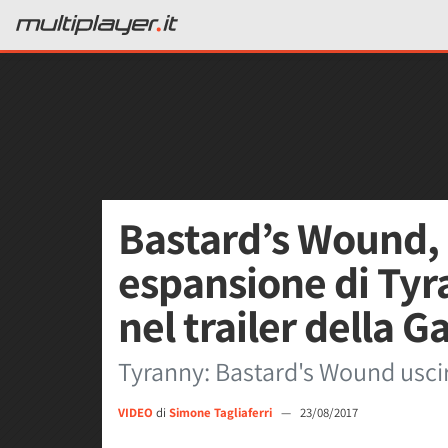
Bastard’s Wound, 
espansione di Tyr
nel trailer della
Tyranny: Bastard's Wound uscir
VIDEO
di
Simone Tagliaferri
—
23/08/2017