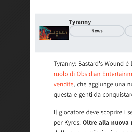
Tyranny
News
Tyranny: Bastard's Wound è 
ruolo di Obsidian Entertain
vendite
, che aggiunge una n
questa e genti da conquistar
Il giocatore deve scoprire i s
per Kyros.
Oltre alla nuova 