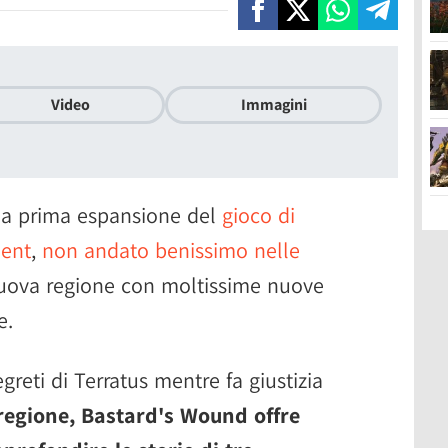
Video
Immagini
la prima espansione del
gioco di
ment
,
non andato benissimo nelle
uova regione con moltissime nuove
e.
egreti di Terratus mentre fa giustizia
regione, Bastard's Wound offre