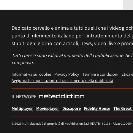
Dedicato cervello e anima a tutti quelli che i videogiochi
punto di riferimento italiano per l'intrattenimento del 
stupiti ogni giorno con articoli, news, video, live e prod
Tutti i prezzi sono validi al momento della pubblicazione. Se 
compenso.
Informativa sui cookie
Privacy Policy
Termini e condizioni
Etica 
Aggiorna le impostazioni di tracciamento della pubblicità
IL NETWORK
Multiplayer
Movieplayer
Dissapore
Fidelity House
The Great
© 2026 Multiplayer.it è di proprietà di NetAddiction S.r.l. REA TR - 80133 - P.iva: 012065