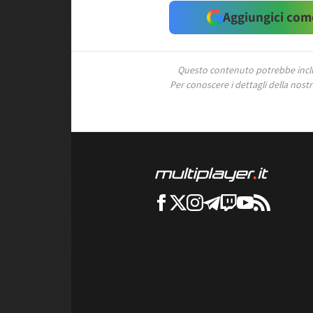
Aggiungici come
Questo contenuto potrebbe includ
Per conoscere i dettagli della nostra