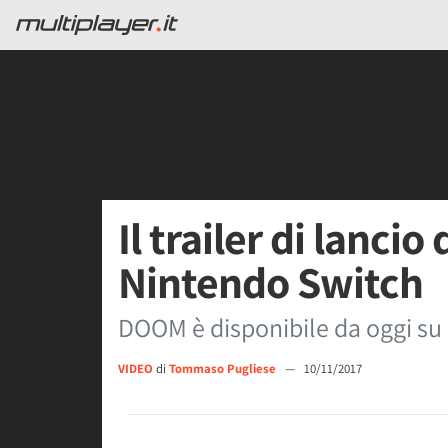
Il trailer di lanci
Nintendo Switch
DOOM è disponibile da oggi su
VIDEO
di
Tommaso Pugliese
—
10/11/2017