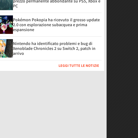
prezzo permanente abbondante su PS5, Xbox e
PC
Pokémon Pokopia ha ricevuto il grosso update
2.0 con esplorazione subacquea e prima
espansione
Nintendo ha identificato problemi e bug di
Xenoblade Chronicles 2 su Switch 2, patch in
arrivo
LEGGI TUTTE LE NOTIZIE