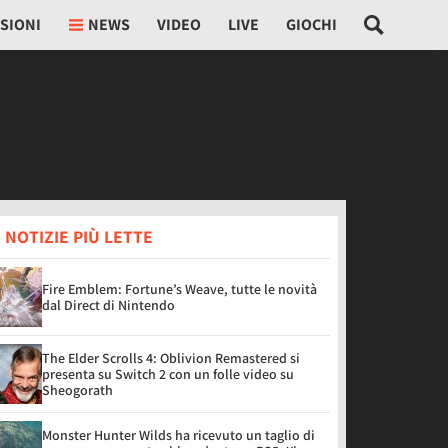
SIONI
NEWS
VIDEO
LIVE
GIOCHI
 NOTIZIE PIÙ LETTE
Fire Emblem: Fortune’s Weave, tutte le novità
dal Direct di Nintendo
The Elder Scrolls 4: Oblivion Remastered si
presenta su Switch 2 con un folle video su
Sheogorath
Monster Hunter Wilds ha ricevuto un taglio di