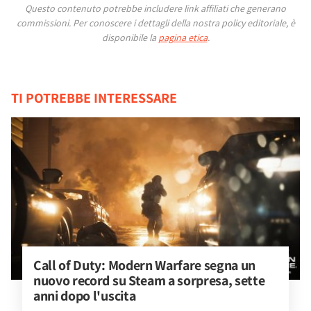
Questo contenuto potrebbe includere link affiliati che generano
commissioni.
Per conoscere i dettagli della nostra policy editoriale, è
disponibile la
pagina etica
.
TI POTREBBE INTERESSARE
Call of Duty: Modern Warfare segna un 
nuovo record su Steam a sorpresa, sette 
anni dopo l'uscita