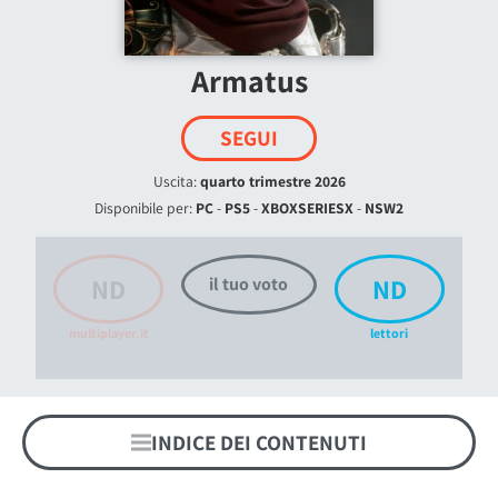
Armatus
SEGUI
Uscita:
quarto trimestre 2026
Disponibile per:
PC
-
PS5
-
XBOXSERIESX
-
NSW2
ND
ND
il tuo voto
multiplayer.it
lettori
INDICE DEI CONTENUTI