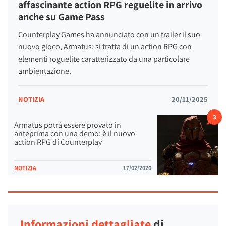
Ogni spedizione rappresenta
una nuova occasione per
affascinante action RPG reguelite in arrivo
diventare più forte
. Armato di una falce e di un vasto
anche su Game Pass
arsenale che spazia da mitragliette a devastanti fucili a
Counterplay Games ha annunciato con un trailer il suo
pompa, il protagonista può combinare abilità celesti e
nuovo gioco, Armatus: si tratta di un action RPG con
potenziamenti passivi per creare stili di combattimento
elementi roguelite caratterizzato da una particolare
unici.
ambientazione.
NOTIZIA
20/11/2025
3
Armatus potrà essere provato in
anteprima con una demo: è il nuovo
action RPG di Counterplay
NOTIZIA
17/02/2026
Informazioni dettagliate
di