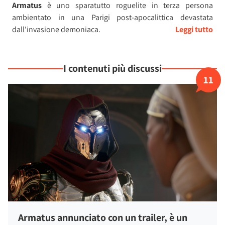
Armatus
è uno sparatutto roguelite in terza persona
ambientato in una Parigi post-apocalittica devastata
dall'invasione demoniaca.
Nei panni dell'
ultimo guerriero sovrannaturale
appartenente a un antico ordine sacro, il giocatore dovrà
I contenuti più discussi
attraversare le rovine della capitale francese alla ricerca del
11
leggendario Portale Senza Sole, un passaggio perduto che
potrebbe rappresentare l'ultima speranza di salvezza per
l'umanità.
Il mondo è ormai sull'orlo del collasso
. Le città sono state
consumate dall'Inferno, la realtà stessa si sta sgretolando e i
pochi sopravvissuti rimasti vivono protetti dietro fragili
barriere sacre.
Per raggiungere il portale sarà necessario
affrontare orde di
mostri
sempre più potenti e grotteschi, esplorando territori
che da quartieri riconoscibili si trasformano
progressivamente in autentici incubi infernali.
Armatus annunciato con un trailer, è un