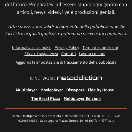
del futuro. Preparatevi ad essere stupiti ogni giorno con
articoli, news, video, live e produzioni geniali.
Tutti i prezzi sono validi al momento della pubblicazione. Se
fai click o acquisti qualcosa, potremmo ricevere un compenso.
Informativa sui cookie
Privacy Policy
Termini e condizioni
Etica e trasparenza
Contatti
Lavora con noi
Aggiorna le impostazioni di tracciamento della pubblicità
IL NETWORK
Multiplayer
Movieplayer
Dissapore
Fidelity House
The Great Pizza
Multiplayer Edizioni
© 2026 Multiplayer.it è di proprietà di NetAddiction S.r.l. REA TR - 80133 - P.iva:
01206540559 – Sede Legale: Piazza Europa, 19 - 05100 Terni (TR) Italy