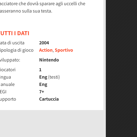
acciatore che dovrà sparare agli uccelli che
asseranno sulla sua testa.
UTTI I DATI
ata di uscita
2004
ipologia di gioco
Action
,
Sportivo
viluppato:
Nintendo
iocatori
1
ingua
Eng
(testi)
anuale
Eng
EGI
7+
upporto
Cartuccia