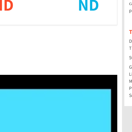
ND
ND
c
p
T
D
T
S
G
L
M
P
S