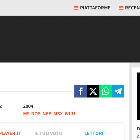
PIATTAFORME
RECEN
a:
2004
MS-DOS
NES
MSX
WIIU
D
PLAYER.IT
IL TUO VOTO
LETTORI
o