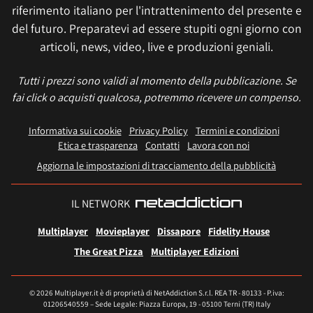
riferimento italiano per l'intrattenimento del presente e
del futuro. Preparatevi ad essere stupiti ogni giorno con
articoli, news, video, live e produzioni geniali.
Tutti i prezzi sono validi al momento della pubblicazione. Se
fai click o acquisti qualcosa, potremmo ricevere un compenso.
Informativa sui cookie
Privacy Policy
Termini e condizioni
Etica e trasparenza
Contatti
Lavora con noi
Aggiorna le impostazioni di tracciamento della pubblicità
IL NETWORK
Multiplayer
Movieplayer
Dissapore
Fidelity House
The Great Pizza
Multiplayer Edizioni
© 2026 Multiplayer.it è di proprietà di NetAddiction S.r.l. REA TR - 80133 - P.iva:
01206540559 – Sede Legale: Piazza Europa, 19 - 05100 Terni (TR) Italy