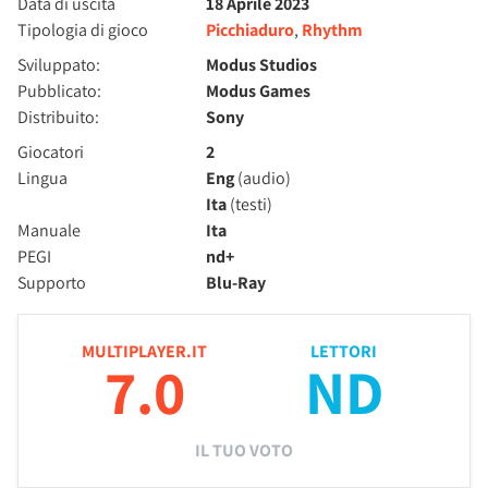
Data di uscita
18 Aprile 2023
Tipologia di gioco
Picchiaduro
,
Rhythm
Sviluppato:
Modus Studios
Pubblicato:
Modus Games
Distribuito:
Sony
Giocatori
2
Lingua
Eng
(audio)
Ita
(testi)
Manuale
Ita
PEGI
nd+
Supporto
Blu-Ray
MULTIPLAYER.IT
LETTORI
7.0
ND
IL TUO VOTO