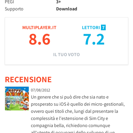
PEGI
3+
Supporto
Download
MULTIPLAYER.IT
LETTORI
7
8.6
7.2
IL TUO VOTO
RECENSIONE
07/08/2012
Un genere che si può dire che sia nato e
prosperato su iOS è quello dei micro-gestionali,
ovvero quei titoli che, lungi dal presentare la
complessità e l'estensione di Sim City e
compagnia bella, richiedono comunque
all'utente di occuparsi dello sviluppo di un