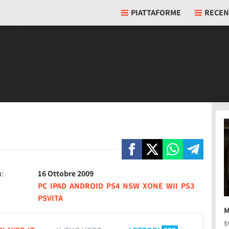
PIATTAFORME
RECEN
a:
16 Ottobre 2009
PC
IPAD
ANDROID
PS4
NSW
XONE
WII
PS3
PSVITA
M
s