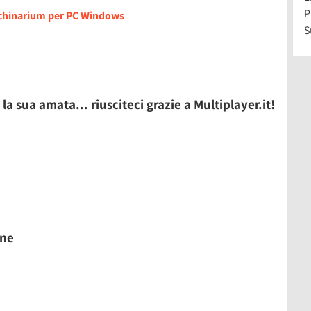
P
achinarium per PC Windows
S
la sua amata... riusciteci grazie a Multiplayer.it!
one