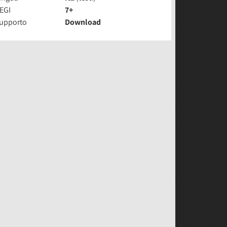
EGI
7+
upporto
Download