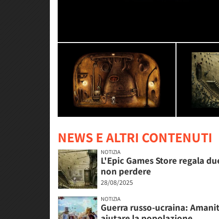
NEWS E ALTRI CONTENUTI
NOTIZIA
L'Epic Games Store regala du
non perdere
28/08/2025
NOTIZIA
Guerra russo-ucraina: Amanita 
aiutare la popolazione