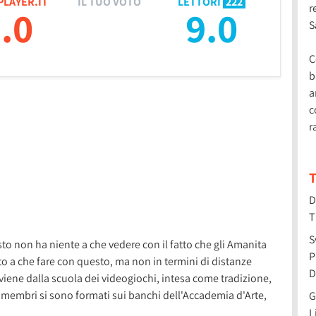
PLAYER.IT
IL TUO VOTO
LETTORI
222
r
.0
9.0
S
C
b
a
c
r
T
D
T
S
o non ha niente a che vedere con il fatto che gli Amanita
P
o a che fare con questo, ma non in termini di distanze
D
viene dalla scuola dei videogiochi, intesa come tradizione,
 membri si sono formati sui banchi dell'Accademia d'Arte,
G
L