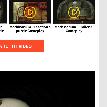
re
Machinarium - Location e
Machinarium - Trailer di
zle
puzzle Gameplay
Gameplay
 TUTTI I VIDEO