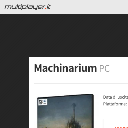
Machinarium
PC
Data di uscit
Piattaforme: