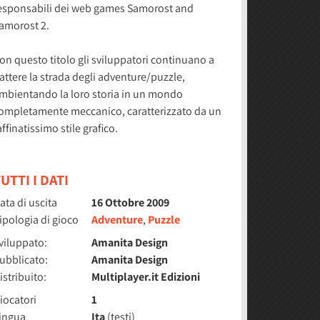
esponsabili dei web games Samorost and
amorost 2.
on questo titolo gli sviluppatori continuano a
attere la strada degli adventure/puzzle,
mbientando la loro storia in un mondo
ompletamente meccanico, caratterizzato da un
affinatissimo stile grafico.
UTTI I DATI
ata di uscita
16 Ottobre 2009
ipologia di gioco
Adventure
,
Puzzle
viluppato:
Amanita Design
ubblicato:
Amanita Design
istribuito:
Multiplayer.it Edizioni
iocatori
1
ingua
Ita
(testi)