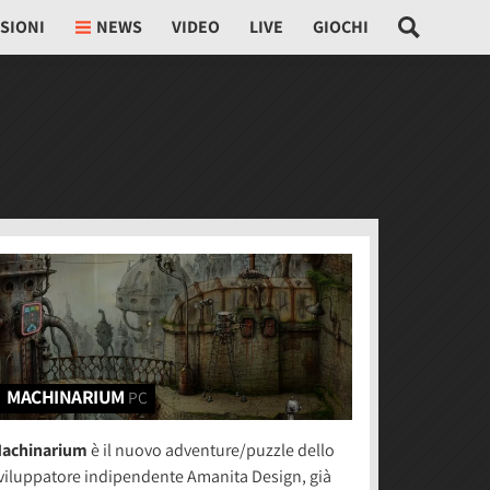
SIONI
NEWS
VIDEO
LIVE
GIOCHI
MACHINARIUM
PC
achinarium
è il nuovo adventure/puzzle dello
viluppatore indipendente Amanita Design, già