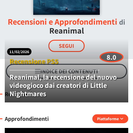
Recensioni e Approfondimenti
di
Reanimal
SEGUI
11/02/2026
8.0
Recensione PS5
INDICE DEI CONTENUTI
Reanimal, la recensione del nuovo
videogioco dai creatori di Little
Nightmares
Recensioni
Approfondimenti
Piattaforme