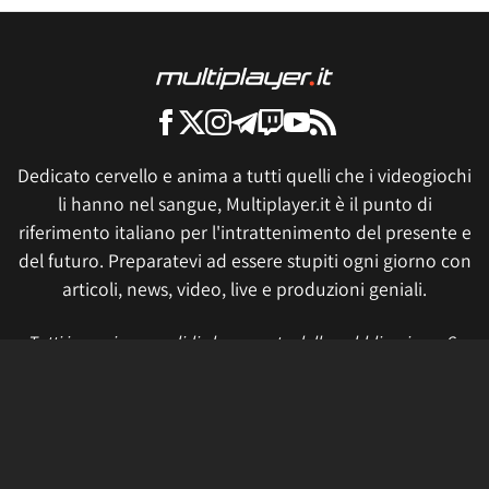
Dedicato cervello e anima a tutti quelli che i videogiochi
li hanno nel sangue, Multiplayer.it è il punto di
riferimento italiano per l'intrattenimento del presente e
del futuro. Preparatevi ad essere stupiti ogni giorno con
articoli, news, video, live e produzioni geniali.
Tutti i prezzi sono validi al momento della pubblicazione. Se
fai click o acquisti qualcosa, potremmo ricevere un compenso.
Informativa sui cookie
Privacy Policy
Termini e condizioni
Etica e trasparenza
Contatti
Lavora con noi
Aggiorna le impostazioni di tracciamento della pubblicità