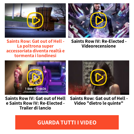
Saints Row: Gat out of Hell -
Saints Row IV: Re-Elected -
La poltrona super
Videorecensione
accessoriata diventa realtà e
tormenta i londinesi
Saints Row IV: Gat out of Hell
Saints Row: Gat out of Hell -
e Saints Row IV: Re-Elected -
Video "dietro le quinte"
Trailer di lancio
GUARDA TUTTI I VIDEO