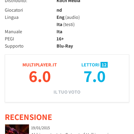
Distribuito:
Koch Media
Giocatori
nd
Lingua
Eng
(audio)
Ita
(testi)
Manuale
Ita
PEGI
16+
Supporto
Blu-Ray
MULTIPLAYER.IT
LETTORI
12
6.0
7.0
IL TUO VOTO
RECENSIONE
19/01/2015