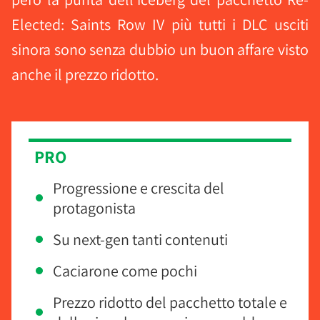
Elected: Saints Row IV più tutti i DLC usciti
sinora sono senza dubbio un buon affare visto
anche il prezzo ridotto.
PRO
Progressione e crescita del
protagonista
Su next-gen tanti contenuti
Caciarone come pochi
Prezzo ridotto del pacchetto totale e