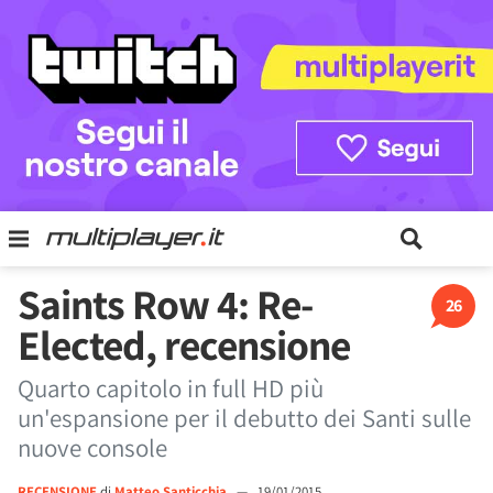
Saints Row 4: Re-
26
Elected, recensione
Quarto capitolo in full HD più
un'espansione per il debutto dei Santi sulle
nuove console
RECENSIONE
di
Matteo Santicchia
—
19/01/2015