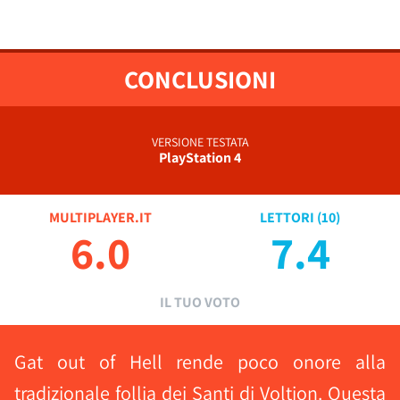
CONCLUSIONI
VERSIONE TESTATA
PlayStation 4
MULTIPLAYER.IT
LETTORI (
10
)
6.0
7.4
IL TUO VOTO
Gat out of Hell rende poco onore alla
tradizionale follia dei Santi di Voltion. Questa