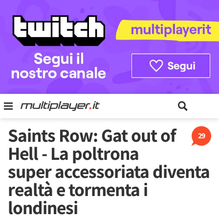
Saints Row: Gat out of
29
Hell - La poltrona
super accessoriata diventa
realtà e tormenta i
londinesi