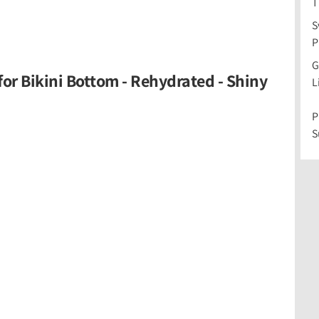
T
S
P
G
or Bikini Bottom - Rehydrated - Shiny
L
P
S