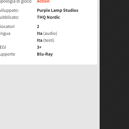
ipologia di gioco
Action
viluppato:
Purple Lamp Studios
ubblicato:
THQ Nordic
iocatori
2
ingua
Ita
(audio)
Ita
(testi)
EGI
3+
upporto
Blu-Ray