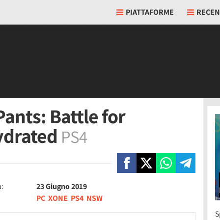
PIATTAFORME
RECEN
nts: Battle for
hydrated
PS4
a:
23 Giugno 2019
PC
XONE
PS4
NSW
S