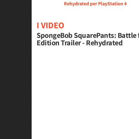
Rehydrated per PlayStation 4
I VIDEO
SpongeBob SquarePants: Battle f
Edition Trailer - Rehydrated