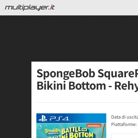
SpongeBob SquarePa
Bikini Bottom - Re
Data di uscit
Piattaforme: