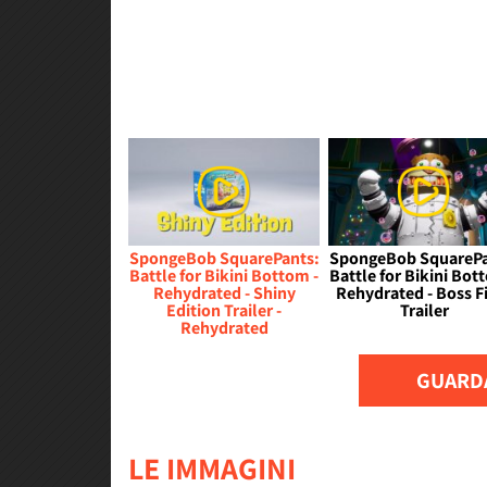
SpongeBob SquarePants:
SpongeBob SquarePa
Battle for Bikini Bottom -
Battle for Bikini Bot
Rehydrated - Shiny
Rehydrated - Boss F
Edition Trailer -
Trailer
Rehydrated
GUARDA
LE IMMAGINI