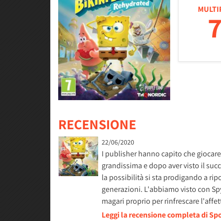
MULTI
7
RECENSIONE
22/06/2020
I publisher hanno capito che giocare 
grandissima e dopo aver visto il su
la possibilità si sta prodigando a ripo
generazioni. L'abbiamo visto con Spy
magari proprio per rinfrescare l'affe
Leggi la recensione completa di Sp