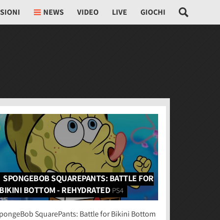
SIONI
NEWS
VIDEO
LIVE
GIOCHI
SPONGEBOB SQUAREPANTS: BATTLE FOR
BIKINI BOTTOM - REHYDRATED
PS4
pongeBob SquarePants: Battle for Bikini Bottom