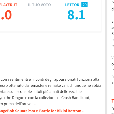
R
PLAYER.IT
IL TUO VOTO
LETTORI
20
.0
8.1
d
S
s
S
m
m
V
c
i
n
con i sentimenti e i ricordi degli appassionati funziona alla
a
ccesso ottenuto da remaster e remake vari, chiunque ne abbia
rtare sulle console i titoli più amati delle vecchie
ro the Dragon e con la collezione di Crash Bandicoot,
T
tto prima dell'arrivo …
D
ongeBob SquarePants: Battle for Bikini Bottom -