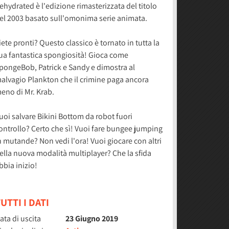
ehydrated è l'edizione rimasterizzata del titolo
el 2003 basato sull'omonima serie animata.
iete pronti? Questo classico è tornato in tutta la
ua fantastica spongiosità! Gioca come
pongeBob, Patrick e Sandy e dimostra al
alvagio Plankton che il crimine paga ancora
eno di Mr. Krab.
uoi salvare Bikini Bottom da robot fuori
ontrollo? Certo che sì! Vuoi fare bungee jumping
n mutande? Non vedi l'ora! Vuoi giocare con altri
ella nuova modalità multiplayer? Che la sfida
bbia inizio!
UTTI I DATI
ata di uscita
23 Giugno 2019