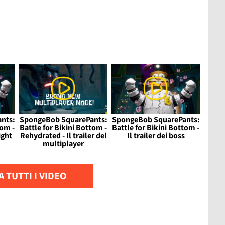
nts:
SpongeBob SquarePants:
SpongeBob SquarePants:
tom -
Battle for Bikini Bottom -
Battle for Bikini Bottom -
ight
Rehydrated - Il trailer del
Il trailer dei boss
multiplayer
 TUTTI I VIDEO