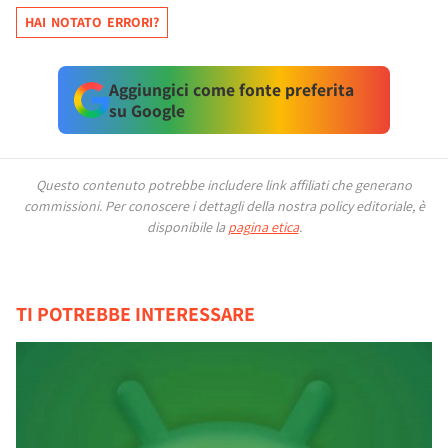
HAI NOTATO ERRORI?
Aggiungici come fonte preferita
su Google
Questo contenuto potrebbe includere link affiliati che generano
commissioni.
Per conoscere i dettagli della nostra policy editoriale, è
disponibile la
pagina etica
.
TI POTREBBE INTERESSARE