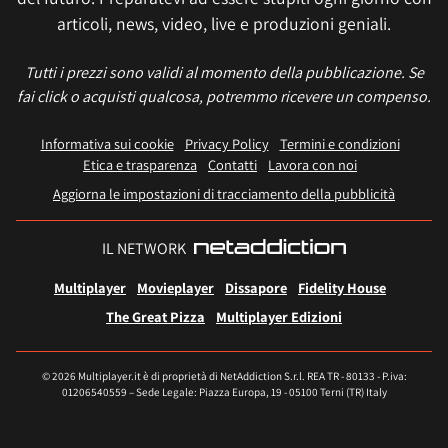
articoli, news, video, live e produzioni geniali.
Tutti i prezzi sono validi al momento della pubblicazione. Se
fai click o acquisti qualcosa, potremmo ricevere un compenso.
Informativa sui cookie
Privacy Policy
Termini e condizioni
Etica e trasparenza
Contatti
Lavora con noi
Aggiorna le impostazioni di tracciamento della pubblicità
IL NETWORK
Multiplayer
Movieplayer
Dissapore
Fidelity House
The Great Pizza
Multiplayer Edizioni
© 2026 Multiplayer.it è di proprietà di NetAddiction S.r.l. REA TR - 80133 - P.iva:
01206540559 – Sede Legale: Piazza Europa, 19 - 05100 Terni (TR) Italy