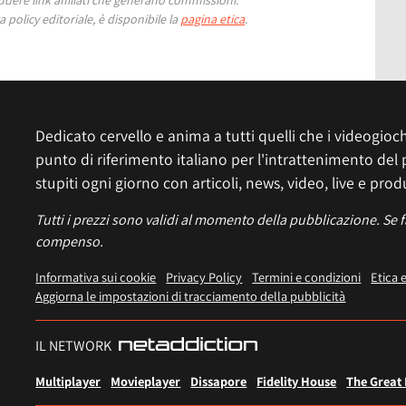
ere link affiliati che generano commissioni.
 policy editoriale, è disponibile la
pagina etica
.
Dedicato cervello e anima a tutti quelli che i videogiochi
punto di riferimento italiano per l'intrattenimento del 
stupiti ogni giorno con articoli, news, video, live e prod
Tutti i prezzi sono validi al momento della pubblicazione. Se 
compenso.
Informativa sui cookie
Privacy Policy
Termini e condizioni
Etica 
Aggiorna le impostazioni di tracciamento della pubblicità
IL NETWORK
Multiplayer
Movieplayer
Dissapore
Fidelity House
The Great