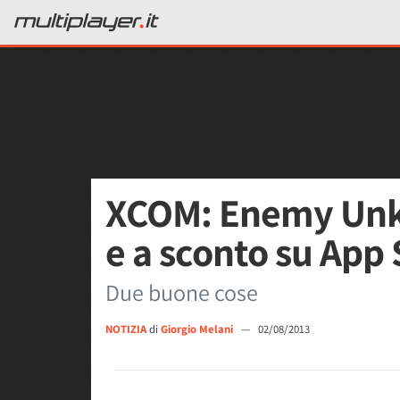
XCOM: Enemy Unk
e a sconto su App 
Due buone cose
NOTIZIA
di
Giorgio Melani
—
02/08/2013