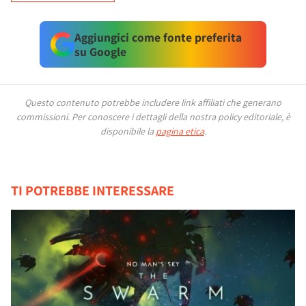
Aggiungici come fonte preferita
su Google
Questo contenuto potrebbe includere link affiliati che generano
commissioni.
Per conoscere i dettagli della nostra policy editoriale, è
disponibile la
pagina etica
.
TI POTREBBE INTERESSARE