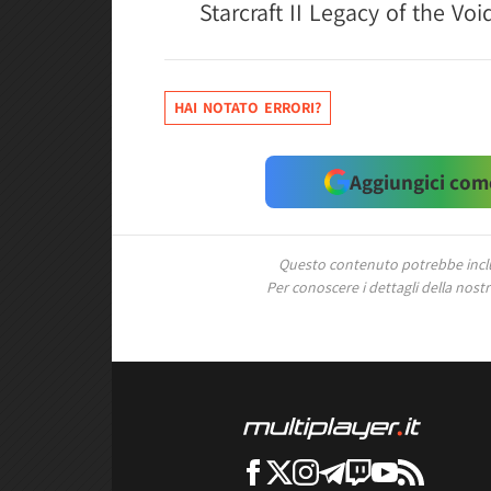
Starcraft II Legacy of the Voi
HAI NOTATO ERRORI?
Aggiungici come
Questo contenuto potrebbe includ
Per conoscere i dettagli della nostra