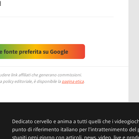
d
 fonte preferita su Google
ere link affiliati che generano commissioni.
 policy editoriale, è disponibile la
pagina etica
.
Dedicato cervello e anima a tutti quelli che i videogiochi
punto di riferimento italiano per l'intrattenimento del 
stupiti ogni giorno con articoli, news, video, live e prod