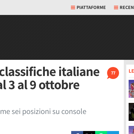
PIATTAFORME
RECEN
classifiche italiane
LE
77
l 3 al 9 ottobre
ime sei posizioni su console