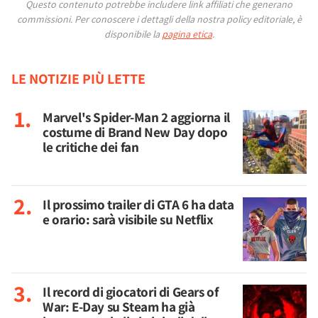
Questo contenuto potrebbe includere link affiliati che generano
commissioni.
Per conoscere i dettagli della nostra policy editoriale, è
disponibile la
pagina etica
.
LE NOTIZIE PIÙ LETTE
Marvel's Spider-Man 2 aggiorna il
costume di Brand New Day dopo
le critiche dei fan
Il prossimo trailer di GTA 6 ha data
e orario: sarà visibile su Netflix
Il record di giocatori di Gears of
War: E-Day su Steam ha già