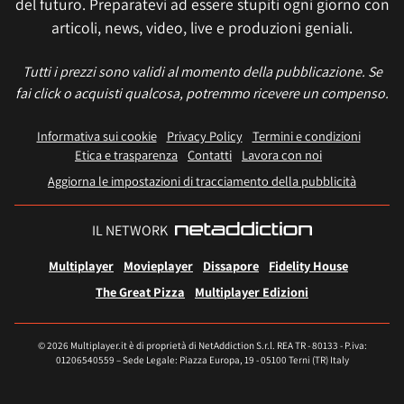
del futuro. Preparatevi ad essere stupiti ogni giorno con
articoli, news, video, live e produzioni geniali.
Tutti i prezzi sono validi al momento della pubblicazione. Se
fai click o acquisti qualcosa, potremmo ricevere un compenso.
Informativa sui cookie
Privacy Policy
Termini e condizioni
Etica e trasparenza
Contatti
Lavora con noi
Aggiorna le impostazioni di tracciamento della pubblicità
IL NETWORK
Multiplayer
Movieplayer
Dissapore
Fidelity House
The Great Pizza
Multiplayer Edizioni
© 2026 Multiplayer.it è di proprietà di NetAddiction S.r.l. REA TR - 80133 - P.iva:
01206540559 – Sede Legale: Piazza Europa, 19 - 05100 Terni (TR) Italy