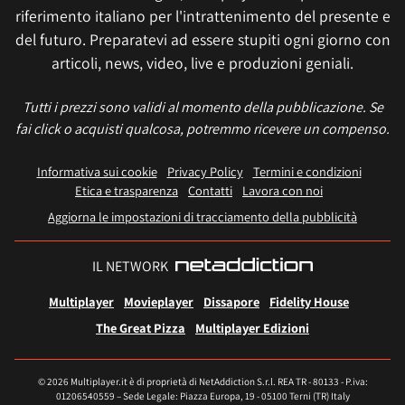
riferimento italiano per l'intrattenimento del presente e
del futuro. Preparatevi ad essere stupiti ogni giorno con
articoli, news, video, live e produzioni geniali.
Tutti i prezzi sono validi al momento della pubblicazione. Se
fai click o acquisti qualcosa, potremmo ricevere un compenso.
Informativa sui cookie
Privacy Policy
Termini e condizioni
Etica e trasparenza
Contatti
Lavora con noi
Aggiorna le impostazioni di tracciamento della pubblicità
IL NETWORK
Multiplayer
Movieplayer
Dissapore
Fidelity House
The Great Pizza
Multiplayer Edizioni
© 2026 Multiplayer.it è di proprietà di NetAddiction S.r.l. REA TR - 80133 - P.iva:
01206540559 – Sede Legale: Piazza Europa, 19 - 05100 Terni (TR) Italy