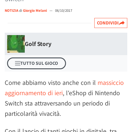
NOTIZIA
di
Giorgio Melani
—
06/10/2017
CONDIVIDI
Golf Story
TUTTO SUL GIOCO
Come abbiamo visto anche con il
massiccio
aggiornamento di ieri
, l'eShop di Nintendo
Switch sta attraversando un periodo di
particolarità vivacità.
Con il lancio di tanti giochi in digitale, tra