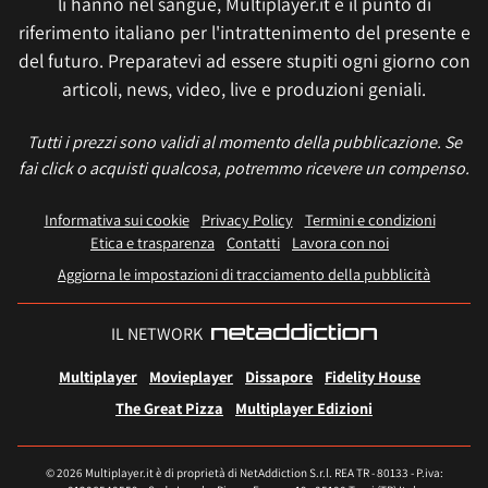
li hanno nel sangue, Multiplayer.it è il punto di
riferimento italiano per l'intrattenimento del presente e
del futuro. Preparatevi ad essere stupiti ogni giorno con
articoli, news, video, live e produzioni geniali.
Tutti i prezzi sono validi al momento della pubblicazione. Se
fai click o acquisti qualcosa, potremmo ricevere un compenso.
Informativa sui cookie
Privacy Policy
Termini e condizioni
Etica e trasparenza
Contatti
Lavora con noi
Aggiorna le impostazioni di tracciamento della pubblicità
IL NETWORK
Multiplayer
Movieplayer
Dissapore
Fidelity House
The Great Pizza
Multiplayer Edizioni
© 2026 Multiplayer.it è di proprietà di NetAddiction S.r.l. REA TR - 80133 - P.iva: