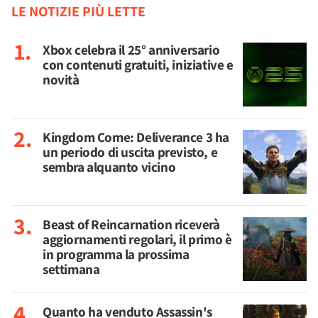
LE NOTIZIE PIÙ LETTE
Xbox celebra il 25° anniversario
con contenuti gratuiti, iniziative e
novità
Kingdom Come: Deliverance 3 ha
un periodo di uscita previsto, e
sembra alquanto vicino
Beast of Reincarnation riceverà
aggiornamenti regolari, il primo è
in programma la prossima
settimana
Quanto ha venduto Assassin's