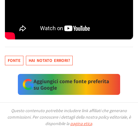
FONTE
HAI NOTATO ERRORI?
Aggiungici come fonte preferita
su Google
Questo contenuto potrebbe includere link affiliati che generano
commissioni.
Per conoscere i dettagli della nostra policy editoriale, è
disponibile la
pagina etica
.