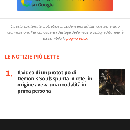
su Google
Questo contenuto potrebbe includere link affiliati che generano
commissioni.
Per conoscere i dettagli della nostra policy editoriale, è
disponibile la
pagina etica
.
LE NOTIZIE PIÙ LETTE
Il video di un prototipo di
Demon's Souls spunta in rete, in
origine aveva una modalità in
prima persona