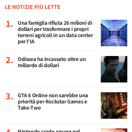
LE NOTIZIE PIÙ LETTE
Una famiglia rifiuta 26 milioni di
dollari per trasformare i propri
terreni agricoli in un data center
per l'IA
Odissea ha incassato oltre un
miliardo di dollari
GTA 6 Online non sarebbe una
priorità per Rockstar Games e
Take-Two
Nintendo crede ancora nel