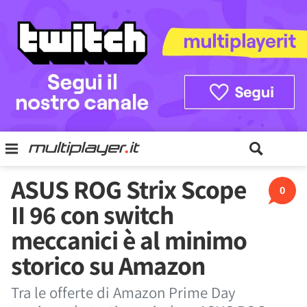
ASUS ROG Strix Scope
0
II 96 con switch
meccanici è al minimo
storico su Amazon
Tra le offerte di Amazon Prime Day