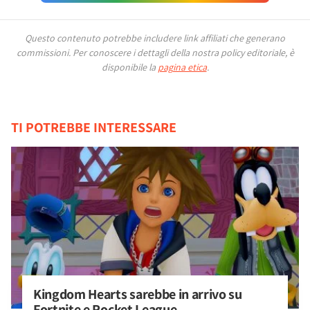
Questo contenuto potrebbe includere link affiliati che generano
commissioni.
Per conoscere i dettagli della nostra policy editoriale, è
disponibile la
pagina etica
.
TI POTREBBE INTERESSARE
Kingdom Hearts sarebbe in arrivo su 
Fortnite e Rocket League