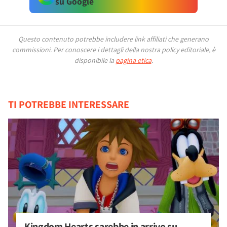
su Google
Questo contenuto potrebbe includere link affiliati che generano
commissioni.
Per conoscere i dettagli della nostra policy editoriale, è
disponibile la
pagina etica
.
TI POTREBBE INTERESSARE
Kingdom Hearts sarebbe in arrivo su 