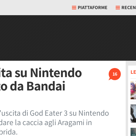
PIATTAFORME
RECEN
ita su Nintendo
LE
16
to da Bandai
uscita di God Eater 3 su Nintendo
re la caccia agli Aragami in
brida.