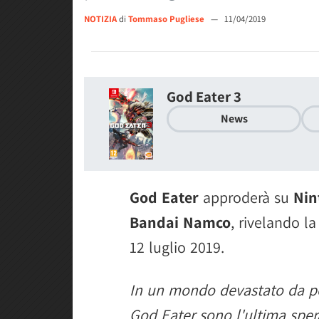
NOTIZIA
di
Tommaso Pugliese
—
11/04/2019
God Eater 3
News
God Eater
approderà su
Nin
Bandai Namco
, rivelando l
12 luglio 2019.
In un mondo devastato da po
God Eater sono l'ultima spera