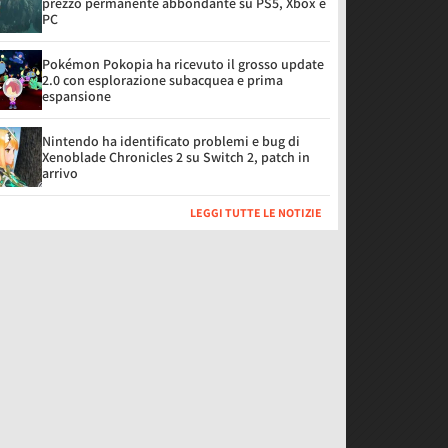
prezzo permanente abbondante su PS5, Xbox e
PC
Pokémon Pokopia ha ricevuto il grosso update
2.0 con esplorazione subacquea e prima
espansione
Nintendo ha identificato problemi e bug di
Xenoblade Chronicles 2 su Switch 2, patch in
arrivo
LEGGI TUTTE LE NOTIZIE