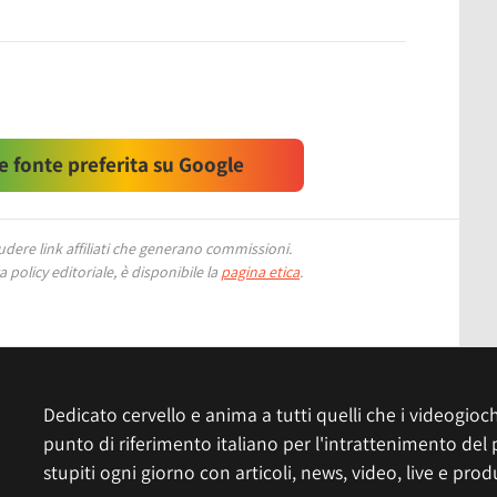
 fonte preferita su Google
ere link affiliati che generano commissioni.
 policy editoriale, è disponibile la
pagina etica
.
Dedicato cervello e anima a tutti quelli che i videogiochi
punto di riferimento italiano per l'intrattenimento del 
stupiti ogni giorno con articoli, news, video, live e prod