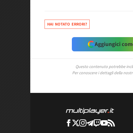
HAI NOTATO ERRORI?
Aggiungici come
Questo contenuto potrebbe includ
Per conoscere i dettagli della nostra