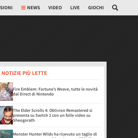
SIONI
NEWS
VIDEO
LIVE
GIOCHI
 NOTIZIE PIÙ LETTE
Fire Emblem: Fortune’s Weave, tutte le novità
dal Direct di Nintendo
The Elder Scrolls 4: Oblivion Remastered si
presenta su Switch 2 con un folle video su
Sheogorath
Monster Hunter Wilds ha ricevuto un taglio di