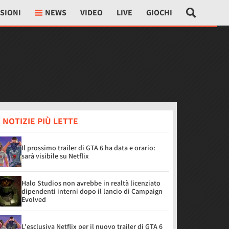
SIONI
NEWS
VIDEO
LIVE
GIOCHI
 NOTIZIE PIÙ LETTE
Il prossimo trailer di GTA 6 ha data e orario:
sarà visibile su Netflix
Halo Studios non avrebbe in realtà licenziato
dipendenti interni dopo il lancio di Campaign
Evolved
L'esclusiva Netflix per il nuovo trailer di GTA 6