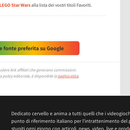
LEGO Star Wars
alla lista dei vostri titoli Favoriti.
 fonte preferita su Google
ere link affiliati che generano commissioni.
 policy editoriale, è disponibile la
pagina etica
.
Dedicato cervello e anima a tutti quelli che i videogiochi
punto di riferimento italiano per l'intrattenimento del 
stupiti ogni giorno con articoli, news, video, live e prod