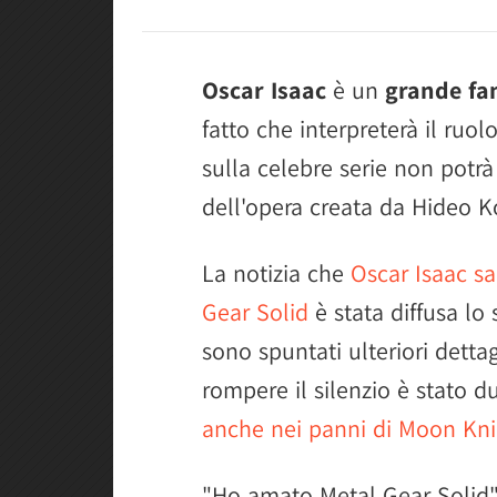
Oscar Isaac
è un
grande fa
fatto che interpreterà il ruo
sulla celebre serie non potrà
dell'opera creata da Hideo K
La notizia che
Oscar Isaac sa
Gear Solid
è stata diffusa lo
sono spuntati ulteriori detta
rompere il silenzio è stato d
anche nei panni di Moon Kni
"Ho amato Metal Gear Solid",