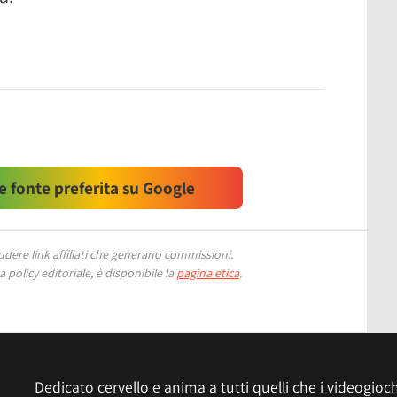
 fonte preferita su Google
ere link affiliati che generano commissioni.
 policy editoriale, è disponibile la
pagina etica
.
Dedicato cervello e anima a tutti quelli che i videogiochi