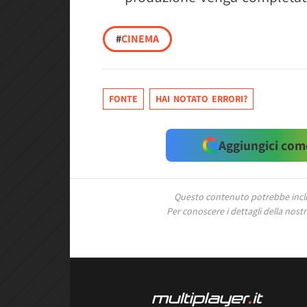
#
CINEMA
FONTE
HAI NOTATO ERRORI?
Aggiungici come
Questo contenuto potrebbe includ
Per conoscere i dettagli della nostra