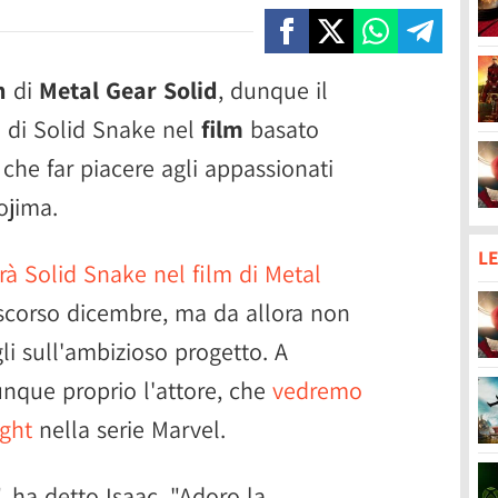
n
di
Metal Gear Solid
, dunque il
lo di Solid Snake nel
film
basato
 che far piacere agli appassionati
ojima.
LE
rà Solid Snake nel film di Metal
 scorso dicembre, ma da allora non
gli sull'ambizioso progetto. A
unque proprio l'attore, che
vedremo
ght
nella serie Marvel.
 ha detto Isaac. "Adoro la