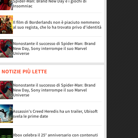
Spider-Man: Brand New Day e i giochi di
Insomniac
Il film di Borderlands non è piaciuto nemmeno
al suo regista, che lo ha trovato privo d'identità
Nonostante il successo di Spider-Man: Brand
New Day, Sony interrompe il suo Marvel
Universe
 NOTIZIE PIÙ LETTE
Nonostante il successo di Spider-Man: Brand
New Day, Sony interrompe il suo Marvel
Universe
Assassin's Creed Heredis ha un trailer, Ubisoft
svela le prime date
Xbox celebra il 25° anniversario con contenuti