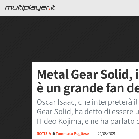
Metal Gear Solid, i
è un grande fan de
Oscar Isaac, che interpreterà il
Gear Solid, ha detto di essere 
Hideo Kojima, e ne ha parlato
NOTIZIA
di
Tommaso Pugliese
—
20/08/2021