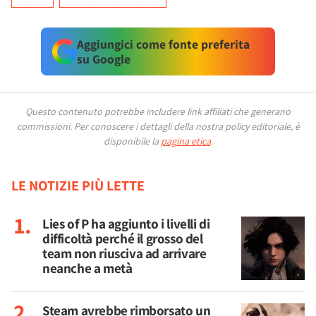
Aggiungici come fonte preferita
su Google
Questo contenuto potrebbe includere link affiliati che generano
commissioni.
Per conoscere i dettagli della nostra policy editoriale, è
disponibile la
pagina etica
.
LE NOTIZIE PIÙ LETTE
Lies of P ha aggiunto i livelli di
difficoltà perché il grosso del
team non riusciva ad arrivare
neanche a metà
Steam avrebbe rimborsato un