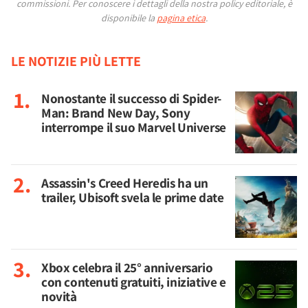
commissioni.
Per conoscere i dettagli della nostra policy editoriale, è
disponibile la
pagina etica
.
LE NOTIZIE PIÙ LETTE
Nonostante il successo di Spider-
Man: Brand New Day, Sony
interrompe il suo Marvel Universe
Assassin's Creed Heredis ha un
trailer, Ubisoft svela le prime date
Xbox celebra il 25° anniversario
con contenuti gratuiti, iniziative e
novità