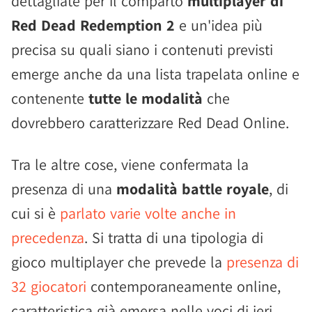
dettagliate per il comparto
multiplayer di
Red Dead Redemption 2
e un'idea più
precisa su quali siano i contenuti previsti
emerge anche da una lista trapelata online e
contenente
tutte le modalità
che
dovrebbero caratterizzare Red Dead Online.
Tra le altre cose, viene confermata la
presenza di una
modalità battle royale
, di
cui si è
parlato varie volte anche in
precedenza
. Si tratta di una tipologia di
gioco multiplayer che prevede la
presenza di
32 giocatori
contemporaneamente online,
caratteristica già emersa nelle voci di ieri,