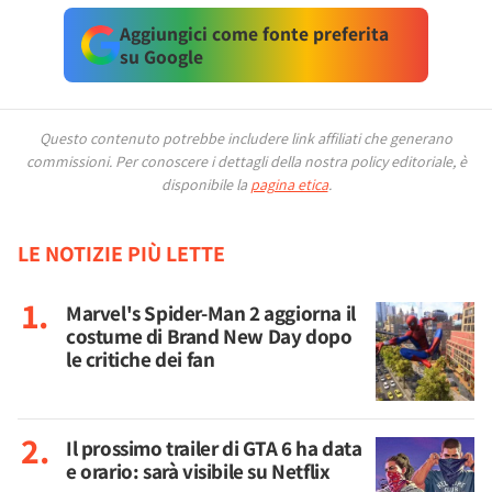
Aggiungici come fonte preferita
su Google
Questo contenuto potrebbe includere link affiliati che generano
commissioni.
Per conoscere i dettagli della nostra policy editoriale, è
disponibile la
pagina etica
.
LE NOTIZIE PIÙ LETTE
Marvel's Spider-Man 2 aggiorna il
costume di Brand New Day dopo
le critiche dei fan
Il prossimo trailer di GTA 6 ha data
e orario: sarà visibile su Netflix