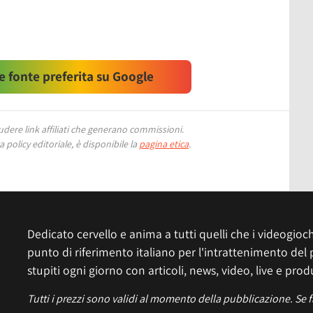
 fonte preferita su Google
ere link affiliati che generano commissioni.
 policy editoriale, è disponibile la
pagina etica
.
Dedicato cervello e anima a tutti quelli che i videogiochi
punto di riferimento italiano per l'intrattenimento del 
stupiti ogni giorno con articoli, news, video, live e prod
Tutti i prezzi sono validi al momento della pubblicazione. Se 