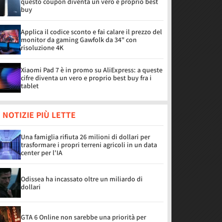
questo coupon diventa un vero e proprio best
buy
Applica il codice sconto e fai calare il prezzo del
monitor da gaming Gawfolk da 34" con
risoluzione 4K
Xiaomi Pad 7 è in promo su AliExpress: a queste
cifre diventa un vero e proprio best buy fra i
tablet
 NOTIZIE PIÙ LETTE
Una famiglia rifiuta 26 milioni di dollari per
trasformare i propri terreni agricoli in un data
center per l'IA
Odissea ha incassato oltre un miliardo di
dollari
GTA 6 Online non sarebbe una priorità per