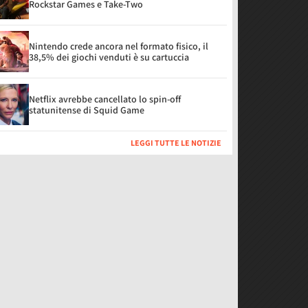
Rockstar Games e Take-Two
Nintendo crede ancora nel formato fisico, il
38,5% dei giochi venduti è su cartuccia
Netflix avrebbe cancellato lo spin-off
statunitense di Squid Game
LEGGI TUTTE LE NOTIZIE