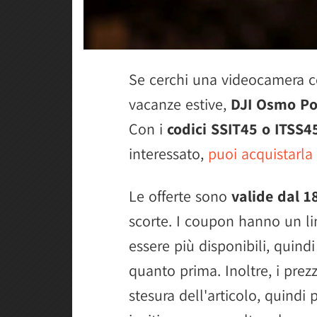
Se cerchi una videocamera c
vacanze estive,
DJI Osmo Po
Con i
codici SSIT45 o ITSS4
interessato,
puoi acquistarla
Le offerte sono
valide dal 1
scorte. I coupon hanno un li
essere più disponibili, quind
quanto prima. Inoltre, i pre
stesura dell'articolo, quindi 