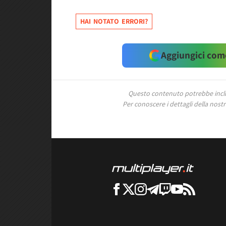
HAI NOTATO ERRORI?
Aggiungici come
Questo contenuto potrebbe includ
Per conoscere i dettagli della nostra