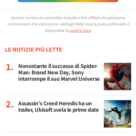
Questo contenuto potrebbe includere link affiliati che generano
commissioni.
Per conoscere i dettagli della nostra policy editoriale, è
disponibile la
pagina etica
.
LE NOTIZIE PIÙ LETTE
Nonostante il successo di Spider-
Man: Brand New Day, Sony
interrompe il suo Marvel Universe
Assassin's Creed Heredis ha un
trailer, Ubisoft svela le prime date