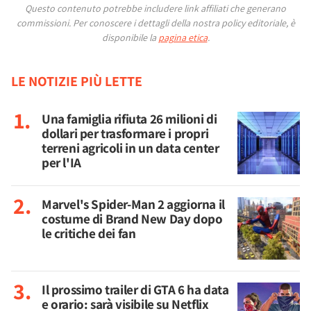
Questo contenuto potrebbe includere link affiliati che generano
commissioni.
Per conoscere i dettagli della nostra policy editoriale, è
disponibile la
pagina etica
.
LE NOTIZIE PIÙ LETTE
Una famiglia rifiuta 26 milioni di
dollari per trasformare i propri
terreni agricoli in un data center
per l'IA
Marvel's Spider-Man 2 aggiorna il
costume di Brand New Day dopo
le critiche dei fan
Il prossimo trailer di GTA 6 ha data
e orario: sarà visibile su Netflix