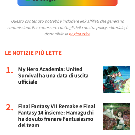
Questo contenuto potrebbe includere link affiliati che generano
commissioni.
Per conoscere i dettagli della nostra policy editoriale, è
disponibile la
pagina etica
.
LE NOTIZIE PIÙ LETTE
My Hero Academia: United
Survival ha una data di uscita
ufficiale
Final Fantasy VII Remake e Final
Fantasy 14 insieme: Hamaguchi
ha dovuto frenare l’entusiasmo
del team