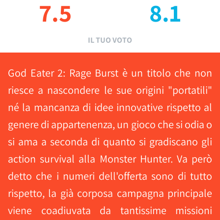
7.5
8.1
IL TUO VOTO
God Eater 2: Rage Burst è un titolo che non
riesce a nascondere le sue origini "portatili"
né la mancanza di idee innovative rispetto al
genere di appartenenza, un gioco che si odia o
si ama a seconda di quanto si gradiscano gli
action survival alla Monster Hunter. Va però
detto che i numeri dell'offerta sono di tutto
rispetto, la già corposa campagna principale
viene coadiuvata da tantissime missioni