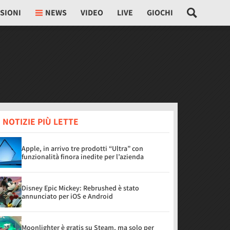
SIONI
NEWS
VIDEO
LIVE
GIOCHI
 NOTIZIE PIÙ LETTE
Apple, in arrivo tre prodotti “Ultra” con
funzionalità finora inedite per l’azienda
Disney Epic Mickey: Rebrushed è stato
annunciato per iOS e Android
Moonlighter è gratis su Steam, ma solo per