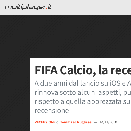
FIFA Calcio, la re
A due anni dal lancio su iOS e A
rinnova sotto alcuni aspetti, 
rispetto a quella apprezzata su
recensione
RECENSIONE
di
Tommaso Pugliese
—
14/11/2018