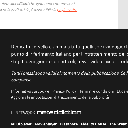
ere link affiliati che generano commissioni.
 policy editoriale, è disponibile la
pagina etica
.
Dedicato cervello e anima a tutti quelli che i videogiochi
punto di riferimento italiano per l'intrattenimento del 
stupiti ogni giorno con articoli, news, video, live e prod
Tutti i prezzi sono validi al momento della pubblicazione. Se 
compenso.
Informativa sui cookie
Privacy Policy
Termini e condizioni
Etica 
Aggiorna le impostazioni di tracciamento della pubblicità
IL NETWORK
Multiplayer
Movieplayer
Dissapore
Fidelity House
The Great