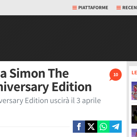
PIATTAFORME
RECEN
ia Simon The
LE
10
niversary Edition
rsary Edition uscirà il 3 aprile