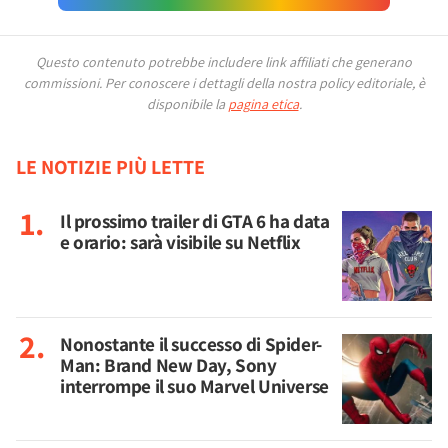
Questo contenuto potrebbe includere link affiliati che generano
commissioni.
Per conoscere i dettagli della nostra policy editoriale, è
disponibile la
pagina etica
.
LE NOTIZIE PIÙ LETTE
Il prossimo trailer di GTA 6 ha data
e orario: sarà visibile su Netflix
Nonostante il successo di Spider-
Man: Brand New Day, Sony
interrompe il suo Marvel Universe