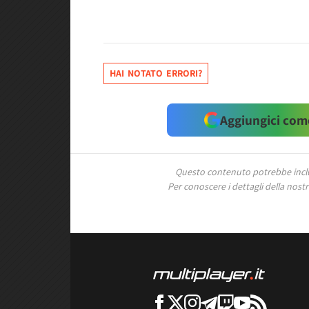
HAI NOTATO ERRORI?
Aggiungici come
Questo contenuto potrebbe includ
Per conoscere i dettagli della nostra