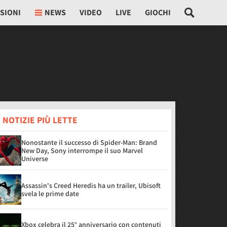
SIONI
NEWS
VIDEO
LIVE
GIOCHI
 NOTIZIE PIÙ LETTE
Nonostante il successo di Spider-Man: Brand
New Day, Sony interrompe il suo Marvel
Universe
Assassin's Creed Heredis ha un trailer, Ubisoft
svela le prime date
Xbox celebra il 25° anniversario con contenuti