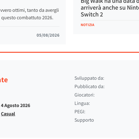
Big Walk ha una data d
arriverà anche su Nin
avvero ottimi, tanto da avergli
Switch 2
di questo combattuto 2026.
NOTIZIA
05/08/2026
ate
Sviluppato da:
Pubblicato da:
Giocatori:
Lingua:
4 Agosto 2026
PEGI:
Casual
Supporto