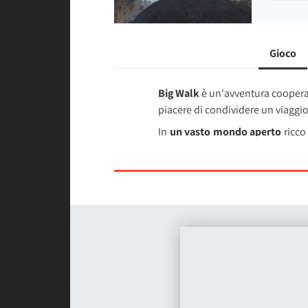
Gioco
Big Walk
è un'avventura cooperat
piacere di condividere un viaggio
In
un vasto mondo aperto
ricco 
strada e scoprire i segreti nascos
La particolarità dell'esperienza 
ogni conversazione più realistic
possono essere trasmesse attraver
Quando le parole non bastano o
megafoni, passando per binocoli,
Big Walk può essere affrontato 
sia situazioni caotiche e impreved