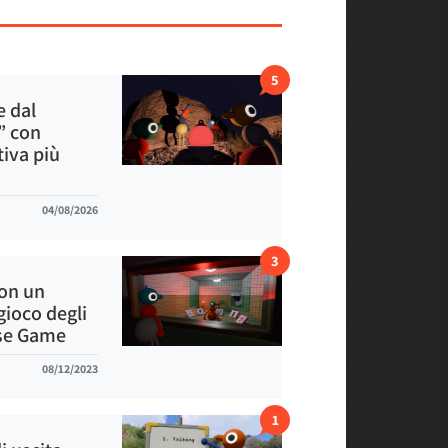
5
e dal
” con
iva più
04/08/2026
3
con un
 gioco degli
ose Game
08/12/2023
1