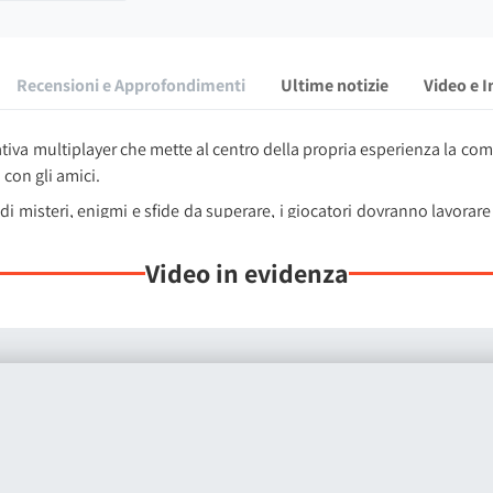
Recensioni e Approfondimenti
Ultime notizie
Video e 
iva multiplayer che mette al centro della propria esperienza la comu
 con gli amici.
di misteri, enigmi e sfide da superare, i giocatori dovranno lavorare
ti lungo il percorso.
Video in evidenza
risiede nel suo
avanzato sistema di interazione sociale
. La chat vo
a: le voci si affievoliscono con la distanza, vengono attutite dai 
so walkie-talkie e altri dispositivi.
 non sono disponibili, entrano in gioco
gesti, segnali e una vast
 segnali luminosi e oggetti decisamente insoliti.
da gruppi composti
da due fino a dodici giocatori
, offrendo sia un'
ibili.