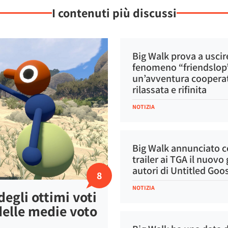
I contenuti più discussi
Big Walk prova a uscir
fenomeno “friendslop
un’avventura cooperat
rilassata e rifinita
NOTIZIA
Big Walk annunciato 
trailer ai TGA il nuovo
autori di Untitled Go
8
NOTIZIA
egli ottimi voti
 delle medie voto