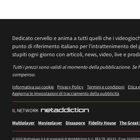
Dedicato cervello e anima a tutti quelli che i videogiochi
punto di riferimento italiano per l'intrattenimento del 
stupiti ogni giorno con articoli, news, video, live e prod
Tutti i prezzi sono validi al momento della pubblicazione. Se 
compenso.
Informativa sui cookie
Privacy Policy
Termini e condizioni
Etica 
Aggiorna le impostazioni di tracciamento della pubblicità
IL NETWORK
Multiplayer
Movieplayer
Dissapore
Fidelity House
The Great
© 2026 Multiplayer.it è di proprietà di NetAddiction S.r.l. REA TR - 80133 - P.iva: 012065