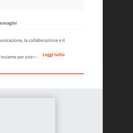
Immagini
nicazione, la collaborazione e il
 insieme per orientarsi, trovare la
cale basata sulla prossimità rende
muri, riecheggiano nei corridoi e
a gamma di strumenti
, dai laser ai
esperienza cooperativa più intima