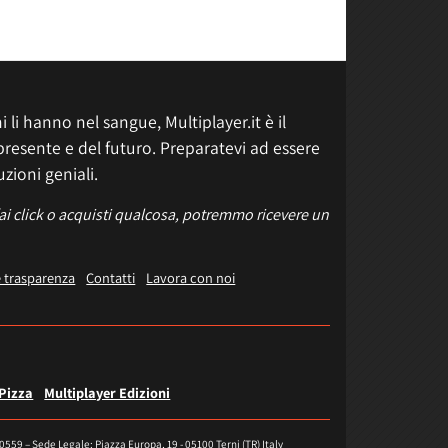
 li hanno nel sangue, Multiplayer.it è il
presente e del futuro. Preparatevi ad essere
uzioni geniali.
fai click o acquisti qualcosa, potremmo ricevere un
e trasparenza
Contatti
Lavora con noi
 Pizza
Multiplayer Edizioni
40559 – Sede Legale: Piazza Europa, 19 - 05100 Terni (TR) Italy