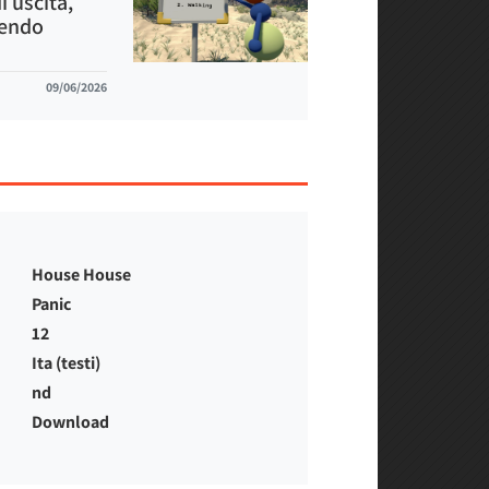
i uscita,
tendo
09/06/2026
House House
Panic
12
Ita (testi)
nd
Download