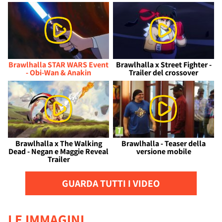
Brawlhalla STAR WARS Event
Brawlhalla x Street Fighter -
- Obi-Wan & Anakin
Trailer del crossover
Brawlhalla x The Walking
Brawlhalla - Teaser della
Dead - Negan e Maggie Reveal
versione mobile
Trailer
GUARDA TUTTI I VIDEO
LE IMMAGINI