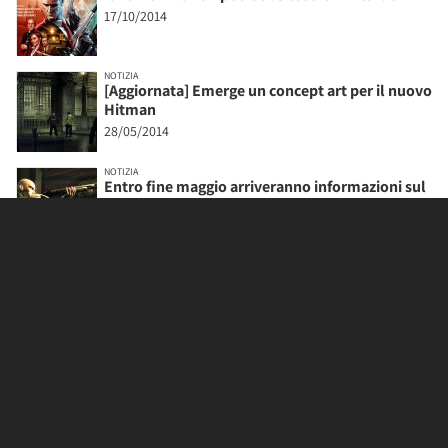
17/10/2014
NOTIZIA
[Aggiornata] Emerge un concept art per il nuovo
Hitman
28/05/2014
NOTIZIA
Entro fine maggio arriveranno informazioni sul
nuovo Hitman
27/05/2014
NOTIZIA
Il prossimo Hitman si rivolgerà agli
appassionati della serie
31/03/2014
MOSTRA ALTRI